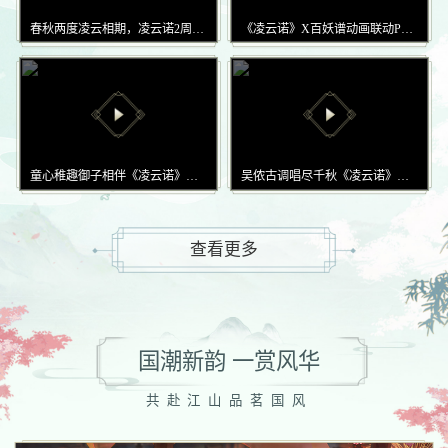
春秋两度凌云相期，凌云诺2周年庆典盛大开启
《凌云诺》X百妖谱动画联动PV惊喜上线
童心稚趣御子相伴《凌云诺》萌娃养成玩法宣传PV
吴侬古调唱尽千秋《凌云诺》昆曲联动正式揭幕！
查看更多
息断鸿
辅助
品级
极
CV：
周帅
毒舌而不自知，信奉爱美乃人之天性
《凌云诺》×吾皇猫联动特色宣传PV：高冷萌主霸气登场！
《凌云诺》游戏特色宣传PV：山河际会终有时
国潮新韵 一赏风华
芳菲盛
共赴江山品茗国风
凌云健笔意纵横《凌云诺》同人主题站上线
怒
对自身所在竖排我方单位添加护盾，并提升25%防御和攻击，持续2回合
护盾：吸收息断鸿140%攻击的伤害
绮丽国风社交手游《凌云诺》同人主题站正式上线啦！往期