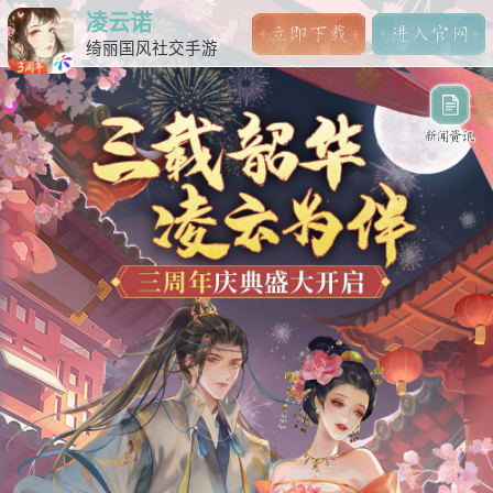
凌云诺
绮丽国风社交手游