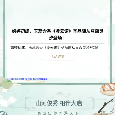
娉婷初成，玉蕊含香《凌云诺》圣品随从豆蔻灵
汐登场！
娉婷初成，玉蕊含香《凌云诺》圣品随从豆蔻灵汐登场！
活动详情
山河俊秀 相伴大启
良友佳卿同游天下