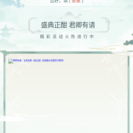
您好，请 [
登录
]
盛典正酣 君卿有请
精彩活动火热进行中