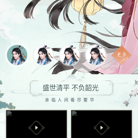
盛世清平 不负韶光
韶光镌影传承国风《凌云诺》国风新生官2023再
添新秀！
亲临人间看尽繁华
2023年首位国风新生官正式揭晓！《凌云诺》携手苏州剪
（刻）纸非遗文化，与新生代传承人倪婉文老师一同打造纪
念剪纸作品“韶光镌影”，见证非遗传承的新生之旅！
活动详情