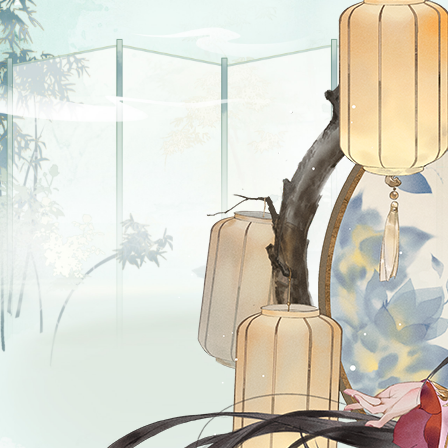
麟儿降世山河悦《凌云诺》萌娃玩法温馨来袭
萌趣新生儿降临大启山河，邂逅属于你的心肝小宝贝，从初
生开始悉心抚育，多个成长阶段花样养成玩法，属于君卿们
的“国风带娃季”正式开幕！
活动详情